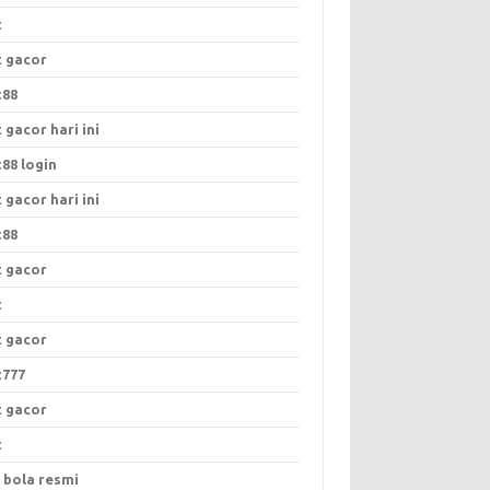
t
t gacor
t88
t gacor hari ini
t88 login
t gacor hari ini
t88
t gacor
t
t gacor
t777
t gacor
t
i bola resmi