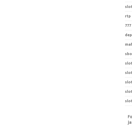
slo
rtp
777
dep
mah
sbo
slo
slo
slo
slo
slo
Fo
ja