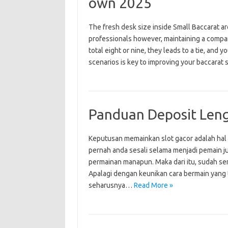
own 2025
The fresh desk size inside Small Baccarat a
professionals however, maintaining a comp
total eight or nine, they leads to a tie, and 
scenarios is key to improving your baccarat
Panduan Deposit Leng
Keputusan memainkan slot gacor adalah hal t
pernah anda sesali selama menjadi pemain ju
permainan manapun. Maka dari itu, sudah s
Apalagi dengan keunikan cara bermain yang 
seharusnya…
Read More »