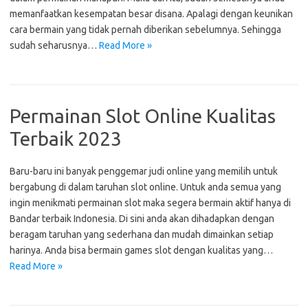
memanfaatkan kesempatan besar disana. Apalagi dengan keunikan
cara bermain yang tidak pernah diberikan sebelumnya. Sehingga
sudah seharusnya…
Read More »
Permainan Slot Online Kualitas
Terbaik 2023
Baru-baru ini banyak penggemar judi online yang memilih untuk
bergabung di dalam taruhan slot online. Untuk anda semua yang
ingin menikmati permainan slot maka segera bermain aktif hanya di
Bandar terbaik Indonesia. Di sini anda akan dihadapkan dengan
beragam taruhan yang sederhana dan mudah dimainkan setiap
harinya. Anda bisa bermain games slot dengan kualitas yang…
Read More »