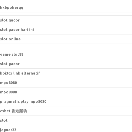
hkbpokerqq
slot gacor
slot gacor hari ini
slot online
game slot88
slot gacor
koi365 link alternatif
mpo8080
mpo8080
pragmatic play mpo8080
csbet 香港赌场
slot
jaguar33