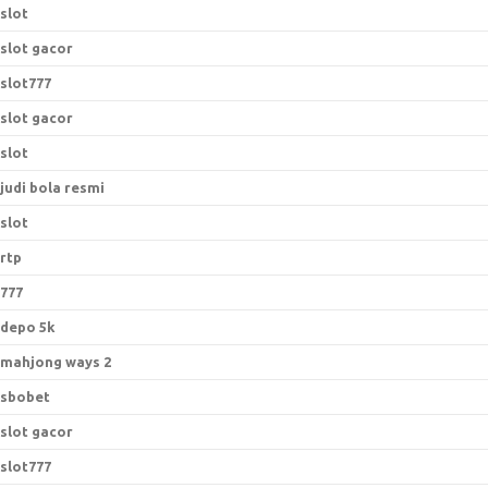
slot
slot gacor
slot777
slot gacor
slot
judi bola resmi
slot
rtp
777
depo 5k
mahjong ways 2
sbobet
slot gacor
slot777