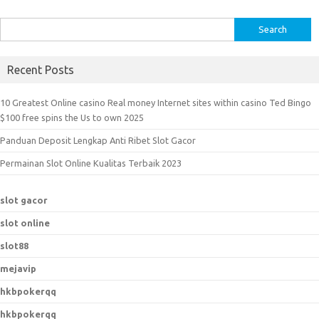
S
e
a
Recent Posts
r
c
10 Greatest Online casino Real money Internet sites within casino Ted Bingo
h
$100 free spins the Us to own 2025
f
Panduan Deposit Lengkap Anti Ribet Slot Gacor
o
r
Permainan Slot Online Kualitas Terbaik 2023
:
slot gacor
slot online
slot88
mejavip
hkbpokerqq
hkbpokerqq