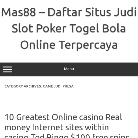
Skip
to
Mas88 – Daftar Situs Judi
content
Slot Poker Togel Bola
Online Terpercaya
Menu
CATEGORY ARCHIVES:
GAME JUDI PULSA
10 Greatest Online casino Real
money Internet sites within
casino Ted Bingo $100 free spins