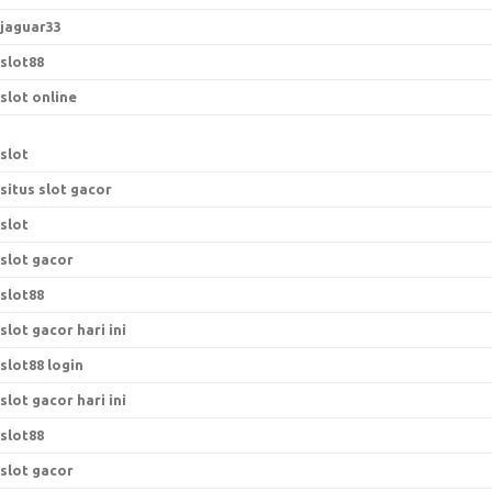
jaguar33
slot88
slot online
slot
situs slot gacor
slot
slot gacor
slot88
slot gacor hari ini
slot88 login
slot gacor hari ini
slot88
slot gacor