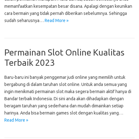
memanfaatkan kesempatan besar disana. Apalagi dengan keunikan
cara bermain yang tidak pernah diberikan sebelumnya. Sehingga
sudah seharusnya…
Read More »
Permainan Slot Online Kualitas
Terbaik 2023
Baru-baru ini banyak penggemar judi online yang memilih untuk
bergabung di dalam taruhan slot online. Untuk anda semua yang
ingin menikmati permainan slot maka segera bermain aktif hanya di
Bandar terbaik Indonesia. Di sini anda akan dihadapkan dengan
beragam taruhan yang sederhana dan mudah dimainkan setiap
harinya. Anda bisa bermain games slot dengan kualitas yang…
Read More »