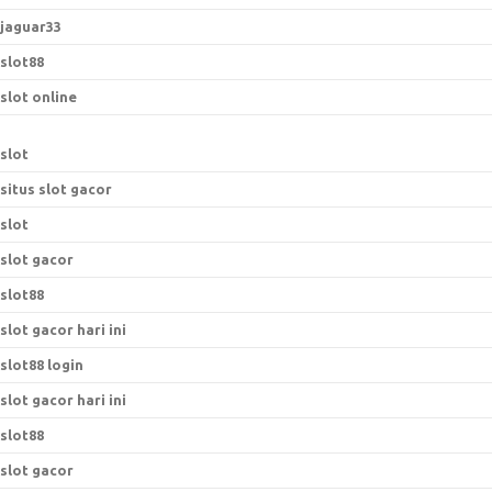
jaguar33
slot88
slot online
slot
situs slot gacor
slot
slot gacor
slot88
slot gacor hari ini
slot88 login
slot gacor hari ini
slot88
slot gacor