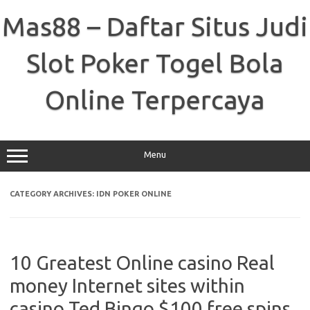
Skip
to
Mas88 – Daftar Situs Judi
content
Slot Poker Togel Bola
Online Terpercaya
Menu
CATEGORY ARCHIVES:
IDN POKER ONLINE
10 Greatest Online casino Real
money Internet sites within
casino Ted Bingo $100 free spins