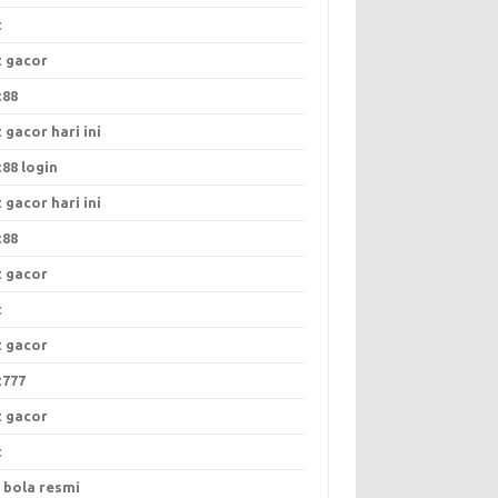
t
t gacor
t88
t gacor hari ini
t88 login
t gacor hari ini
t88
t gacor
t
t gacor
t777
t gacor
t
i bola resmi