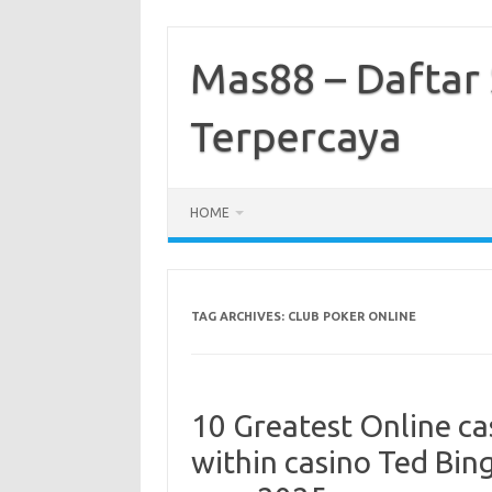
Skip
to
content
Mas88 – Daftar 
Terpercaya
HOME
TAG ARCHIVES:
CLUB POKER ONLINE
10 Greatest Online ca
within casino Ted Bing