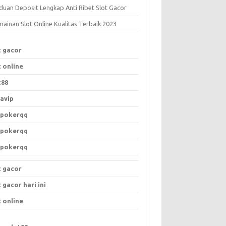
duan Deposit Lengkap Anti Ribet Slot Gacor
mainan Slot Online Kualitas Terbaik 2023
t gacor
t online
t88
avip
bpokerqq
bpokerqq
bpokerqq
t gacor
t gacor hari ini
t online