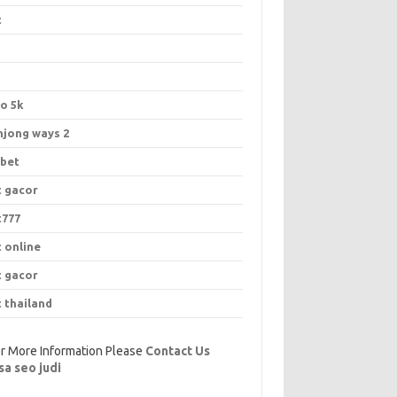
t
o 5k
jong ways 2
bet
t gacor
t777
t online
t gacor
t thailand
r More Information Please
Contact Us
sa seo judi