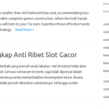
Pan
Per
re smaller than old-fashioned baccarat, accommodating less
arable complete games construction. When the both hands
you will bets to your Tie earn. Expertise these effective hands
slo
 strategy…
Read More »
slo
slo
mej
kap Anti Ribet Slot Gacor
hk
hk
erbaik yang pernah anda lakukan. Hal tersebut tidak akan
hk
di. Sensasi semacam ini tentu saja tidak dipunyai dalam
emestinya anda memanfaatkan kesempatan besar disana.
slo
tidak pernah diberikan sebelumnya. Sehingga sudah
slo
slo