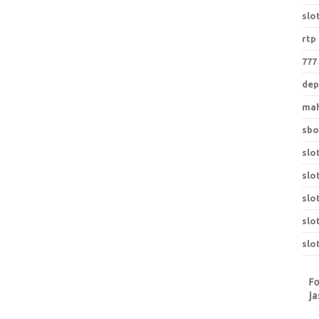
slo
rtp
777
dep
mah
sbo
slo
slo
slo
slo
slo
Fo
ja