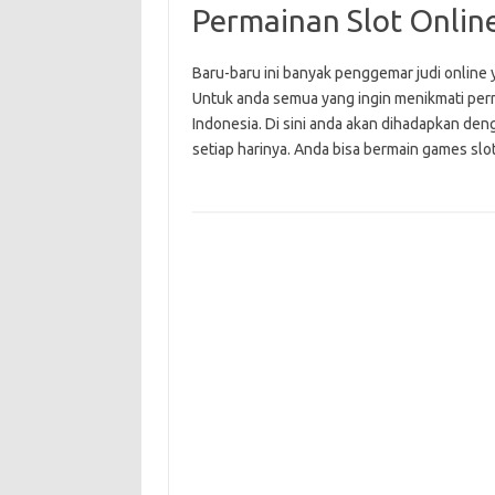
Permainan Slot Online
Baru-baru ini banyak penggemar judi online 
Untuk anda semua yang ingin menikmati perm
Indonesia. Di sini anda akan dihadapkan d
setiap harinya. Anda bisa bermain games sl