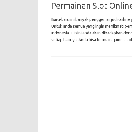
Permainan Slot Online
Baru-baru ini banyak penggemar judi online 
Untuk anda semua yang ingin menikmati perm
Indonesia. Di sini anda akan dihadapkan d
setiap harinya. Anda bisa bermain games sl