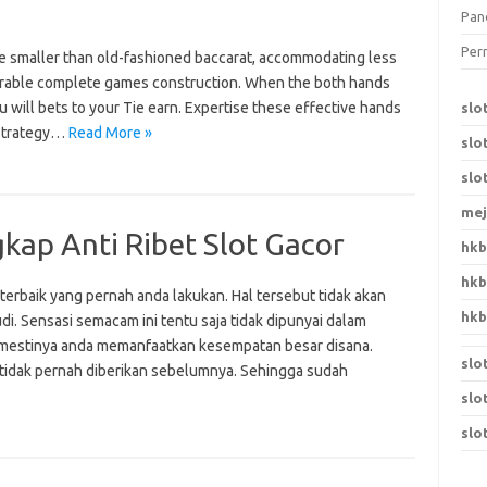
Pan
Per
re smaller than old-fashioned baccarat, accommodating less
arable complete games construction. When the both hands
you will bets to your Tie earn. Expertise these effective hands
slo
 strategy…
Read More »
slo
slo
mej
kap Anti Ribet Slot Gacor
hk
hk
erbaik yang pernah anda lakukan. Hal tersebut tidak akan
hk
di. Sensasi semacam ini tentu saja tidak dipunyai dalam
emestinya anda memanfaatkan kesempatan besar disana.
slo
tidak pernah diberikan sebelumnya. Sehingga sudah
slo
slo