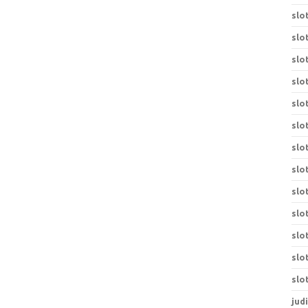
slo
slo
slo
slo
slo
slo
slo
slo
slo
slo
slo
slo
slo
jud