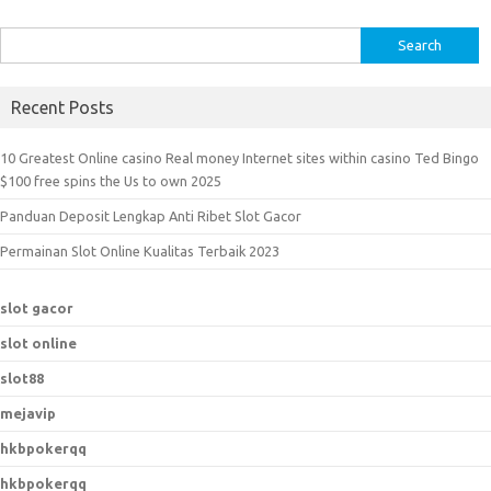
S
e
a
Recent Posts
r
c
10 Greatest Online casino Real money Internet sites within casino Ted Bingo
h
$100 free spins the Us to own 2025
f
Panduan Deposit Lengkap Anti Ribet Slot Gacor
o
r
Permainan Slot Online Kualitas Terbaik 2023
:
slot gacor
slot online
slot88
mejavip
hkbpokerqq
hkbpokerqq