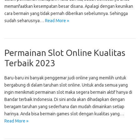
memanfaatkan kesempatan besar disana. Apalagi dengan keunikan
cara bermain yang tidak pernah diberikan sebelumnya. Sehingga
sudah seharusnya…
Read More »
Permainan Slot Online Kualitas
Terbaik 2023
Baru-baru ini banyak penggemar judi online yang memilih untuk
bergabung di dalam taruhan slot online. Untuk anda semua yang
ingin menikmati permainan slot maka segera bermain aktif hanya di
Bandar terbaik Indonesia. Di sini anda akan dihadapkan dengan
beragam taruhan yang sederhana dan mudah dimainkan setiap
harinya. Anda bisa bermain games slot dengan kualitas yang…
Read More »