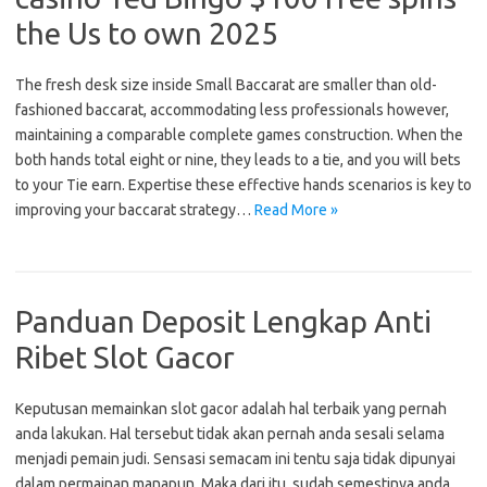
the Us to own 2025
The fresh desk size inside Small Baccarat are smaller than old-
fashioned baccarat, accommodating less professionals however,
maintaining a comparable complete games construction. When the
both hands total eight or nine, they leads to a tie, and you will bets
to your Tie earn. Expertise these effective hands scenarios is key to
improving your baccarat strategy…
Read More »
Panduan Deposit Lengkap Anti
Ribet Slot Gacor
Keputusan memainkan slot gacor adalah hal terbaik yang pernah
anda lakukan. Hal tersebut tidak akan pernah anda sesali selama
menjadi pemain judi. Sensasi semacam ini tentu saja tidak dipunyai
dalam permainan manapun. Maka dari itu, sudah semestinya anda