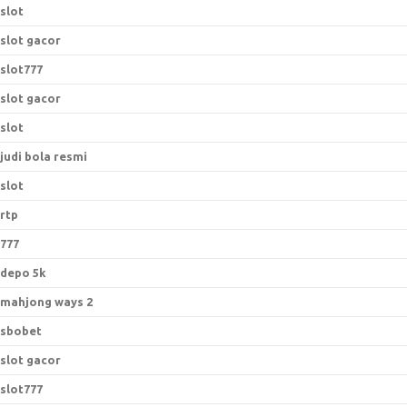
slot
slot gacor
slot777
slot gacor
slot
judi bola resmi
slot
rtp
777
depo 5k
mahjong ways 2
sbobet
slot gacor
slot777