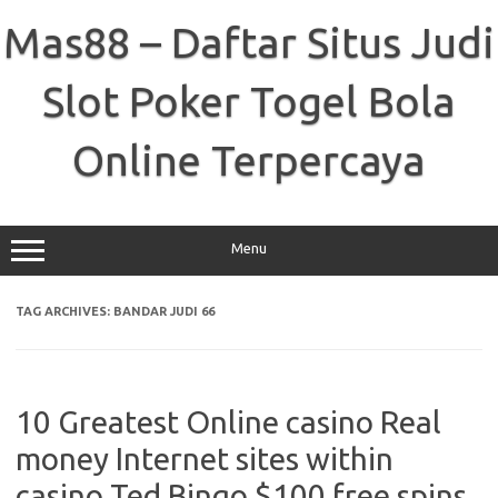
Skip
to
Mas88 – Daftar Situs Judi
content
Slot Poker Togel Bola
Online Terpercaya
Menu
TAG ARCHIVES:
BANDAR JUDI 66
10 Greatest Online casino Real
money Internet sites within
casino Ted Bingo $100 free spins