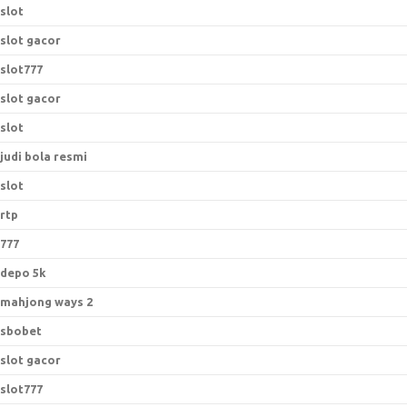
slot
slot gacor
slot777
slot gacor
slot
judi bola resmi
slot
rtp
777
depo 5k
mahjong ways 2
sbobet
slot gacor
slot777