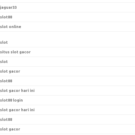
jaguar33
slot88
slot online
slot
situs slot gacor
slot
slot gacor
slot88
slot gacor hari ini
slot88 login
slot gacor hari ini
slot88
slot gacor