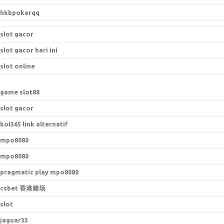
hkbpokerqq
slot gacor
slot gacor hari ini
slot online
game slot88
slot gacor
koi365 link alternatif
mpo8080
mpo8080
pragmatic play mpo8080
csbet 香港赌场
slot
jaguar33