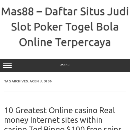
Skip
to
Mas88 – Daftar Situs Judi
content
Slot Poker Togel Bola
Online Terpercaya
Menu
TAG ARCHIVES:
AGEN JUDI 36
10 Greatest Online casino Real
money Internet sites within
casino Ted Bingo $100 free spins