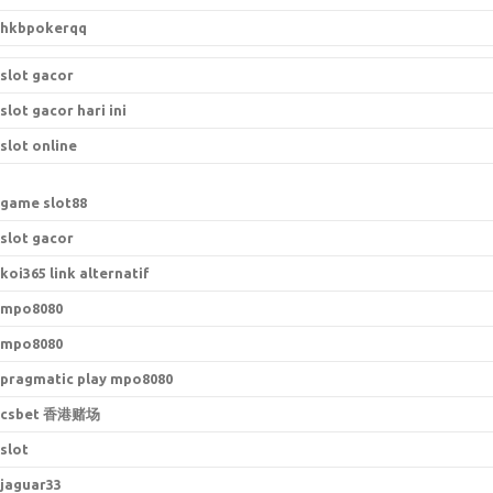
hkbpokerqq
slot gacor
slot gacor hari ini
slot online
game slot88
slot gacor
koi365 link alternatif
mpo8080
mpo8080
pragmatic play mpo8080
csbet 香港赌场
slot
jaguar33