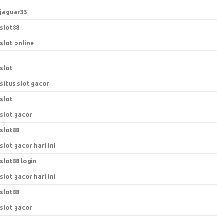
jaguar33
slot88
slot online
slot
situs slot gacor
slot
slot gacor
slot88
slot gacor hari ini
slot88 login
slot gacor hari ini
slot88
slot gacor