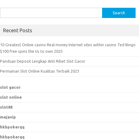
S
e
a
Recent Posts
r
c
10 Greatest Online casino Real money Internet sites within casino Ted Bingo
h
$100 free spins the Us to own 2025
f
Panduan Deposit Lengkap Anti Ribet Slot Gacor
o
r
Permainan Slot Online Kualitas Terbaik 2023
:
slot gacor
slot online
slot88
mejavip
hkbpokerqq
hkbpokerqq