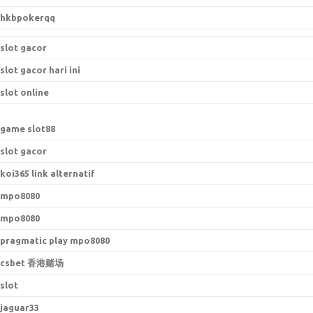
hkbpokerqq
slot gacor
slot gacor hari ini
slot online
game slot88
slot gacor
koi365 link alternatif
mpo8080
mpo8080
pragmatic play mpo8080
csbet 香港赌场
slot
jaguar33