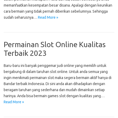
memanfaatkan kesempatan besar disana. Apalagi dengan keunikan
cara bermain yang tidak pernah diberikan sebelumnya. Sehingga
sudah seharusnya…
Read More »
Permainan Slot Online Kualitas
Terbaik 2023
Baru-baru ini banyak penggemar judi online yang memilih untuk
bergabung di dalam taruhan slot online. Untuk anda semua yang
ingin menikmati permainan slot maka segera bermain aktif hanya di
Bandar terbaik Indonesia. Di sini anda akan dihadapkan dengan
beragam taruhan yang sederhana dan mudah dimainkan setiap
harinya. Anda bisa bermain games slot dengan kualitas yang…
Read More »