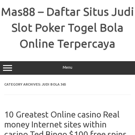
Skip
to
Mas88 – Daftar Situs Judi
content
Slot Poker Togel Bola
Online Terpercaya
Menu
CATEGORY ARCHIVES:
JUDI BOLA 365
10 Greatest Online casino Real
money Internet sites within
casino Ted Bingo $100 free spins