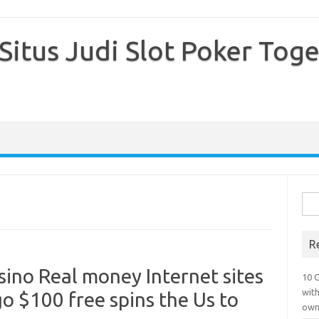
Situs Judi Slot Poker Toge
Sea
for:
R
sino Real money Internet sites
10 G
with
o $100 free spins the Us to
own