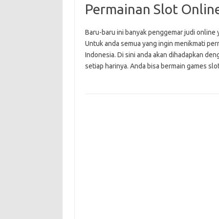
Permainan Slot Online
Baru-baru ini banyak penggemar judi online 
Untuk anda semua yang ingin menikmati perm
Indonesia. Di sini anda akan dihadapkan d
setiap harinya. Anda bisa bermain games sl