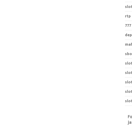
slo
rtp
777
dep
mah
sbo
slo
slo
slo
slo
slo
Fo
ja