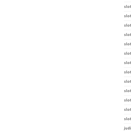
slo
slo
slo
slo
slo
slo
slo
slo
slo
slo
slo
slo
slo
jud