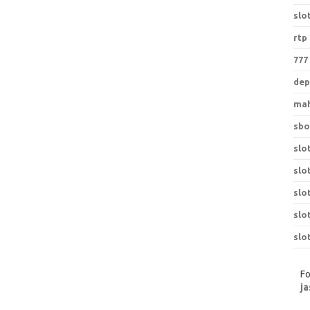
slo
rtp
777
dep
mah
sbo
slo
slo
slo
slo
slo
Fo
ja