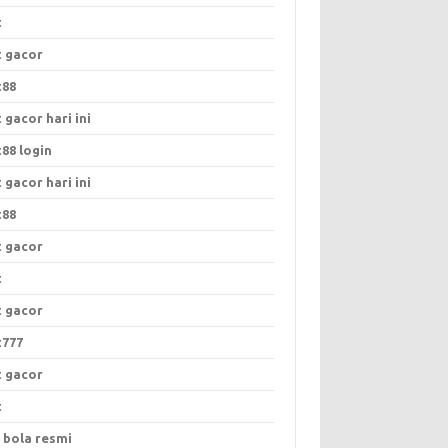
t
t gacor
t88
t gacor hari ini
t88 login
t gacor hari ini
t88
t gacor
t
t gacor
t777
t gacor
t
i bola resmi