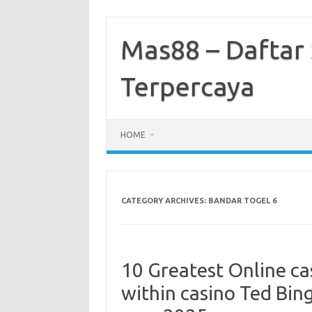
Skip
to
content
Mas88 – Daftar 
Terpercaya
HOME
CATEGORY ARCHIVES:
BANDAR TOGEL 6
10 Greatest Online ca
within casino Ted Bing