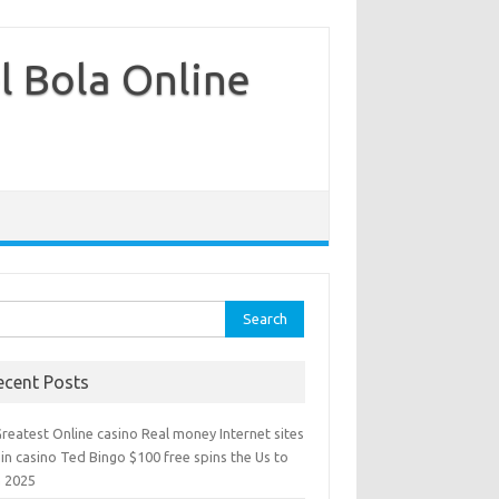
l Bola Online
rch
ecent Posts
reatest Online casino Real money Internet sites
in casino Ted Bingo $100 free spins the Us to
 2025