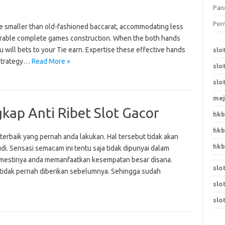
Pan
Per
re smaller than old-fashioned baccarat, accommodating less
arable complete games construction. When the both hands
you will bets to your Tie earn. Expertise these effective hands
slo
 strategy…
Read More »
slo
slo
mej
kap Anti Ribet Slot Gacor
hk
hk
erbaik yang pernah anda lakukan. Hal tersebut tidak akan
hk
di. Sensasi semacam ini tentu saja tidak dipunyai dalam
emestinya anda memanfaatkan kesempatan besar disana.
slo
tidak pernah diberikan sebelumnya. Sehingga sudah
slo
slo