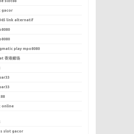
e slot88
t gacor
365 link alternatif
o8080
o8080
gmatic play mpo8080
bet 香港赌场
t
uar33
uar33
t88
t online
t
us slot gacor