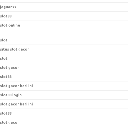
jaguar33
slot88
slot online
slot
situs slot gacor
slot
slot gacor
slot88
slot gacor hari ini
slot88 login
slot gacor hari ini
slot88
slot gacor