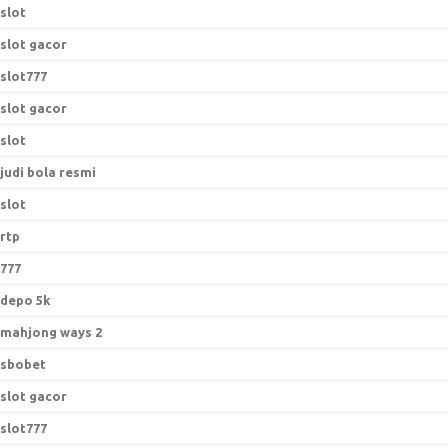
slot
slot gacor
slot777
slot gacor
slot
judi bola resmi
slot
rtp
777
depo 5k
mahjong ways 2
sbobet
slot gacor
slot777