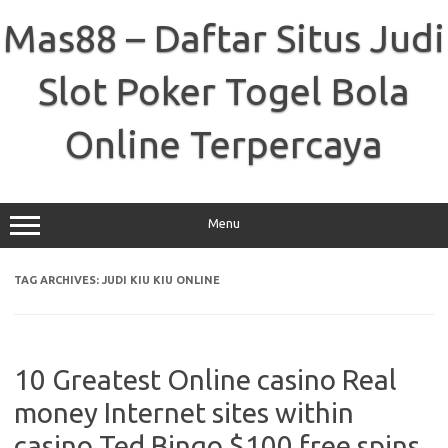
Skip
to
Mas88 – Daftar Situs Judi
content
Slot Poker Togel Bola
Online Terpercaya
Menu
TAG ARCHIVES:
JUDI KIU KIU ONLINE
10 Greatest Online casino Real
money Internet sites within
casino Ted Bingo $100 free spins