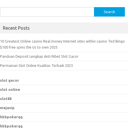
S
e
a
Recent Posts
r
c
10 Greatest Online casino Real money Internet sites within casino Ted Bingo
h
$100 free spins the Us to own 2025
f
Panduan Deposit Lengkap Anti Ribet Slot Gacor
o
r
Permainan Slot Online Kualitas Terbaik 2023
:
slot gacor
slot online
slot88
mejavip
hkbpokerqq
hkbpokerqq