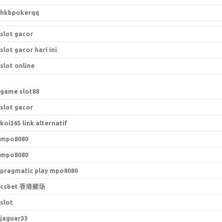
hkbpokerqq
slot gacor
slot gacor hari ini
slot online
game slot88
slot gacor
koi365 link alternatif
mpo8080
mpo8080
pragmatic play mpo8080
csbet 香港赌场
slot
jaguar33