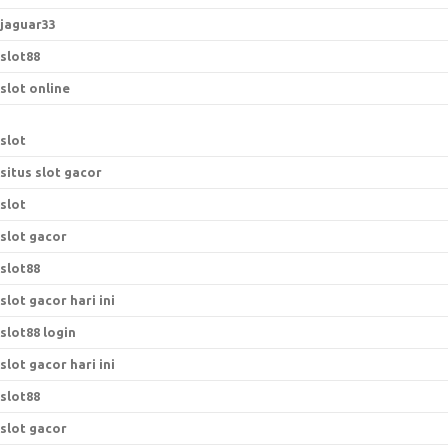
jaguar33
slot88
slot online
slot
situs slot gacor
slot
slot gacor
slot88
slot gacor hari ini
slot88 login
slot gacor hari ini
slot88
slot gacor