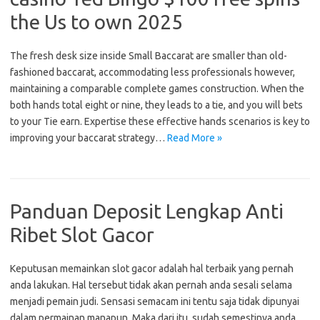
the Us to own 2025
The fresh desk size inside Small Baccarat are smaller than old-
fashioned baccarat, accommodating less professionals however,
maintaining a comparable complete games construction. When the
both hands total eight or nine, they leads to a tie, and you will bets
to your Tie earn. Expertise these effective hands scenarios is key to
improving your baccarat strategy…
Read More »
Panduan Deposit Lengkap Anti
Ribet Slot Gacor
Keputusan memainkan slot gacor adalah hal terbaik yang pernah
anda lakukan. Hal tersebut tidak akan pernah anda sesali selama
menjadi pemain judi. Sensasi semacam ini tentu saja tidak dipunyai
dalam permainan manapun. Maka dari itu, sudah semestinya anda