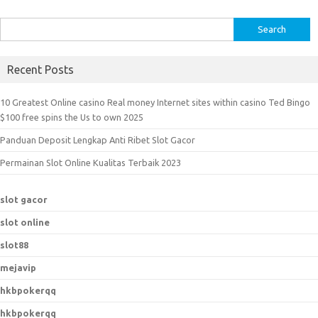
S
e
a
Recent Posts
r
c
10 Greatest Online casino Real money Internet sites within casino Ted Bingo
h
$100 free spins the Us to own 2025
f
Panduan Deposit Lengkap Anti Ribet Slot Gacor
o
r
Permainan Slot Online Kualitas Terbaik 2023
:
slot gacor
slot online
slot88
mejavip
hkbpokerqq
hkbpokerqq