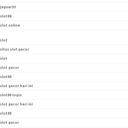
jaguar33
slot88
slot online
slot
situs slot gacor
slot
slot gacor
slot88
slot gacor hari ini
slot88 login
slot gacor hari ini
slot88
slot gacor