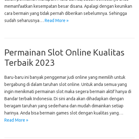
memanfaatkan kesempatan besar disana. Apalagi dengan keunikan
cara bermain yang tidak pernah diberikan sebelumnya. Sehingga
sudah seharusnya…
Read More »
Permainan Slot Online Kualitas
Terbaik 2023
Baru-baru ini banyak penggemar judi online yang memilih untuk
bergabung di dalam taruhan slot online. Untuk anda semua yang
ingin menikmati permainan slot maka segera bermain aktif hanya di
Bandar terbaik Indonesia. Di sini anda akan dihadapkan dengan
beragam taruhan yang sederhana dan mudah dimainkan setiap
harinya. Anda bisa bermain games slot dengan kualitas yang…
Read More »