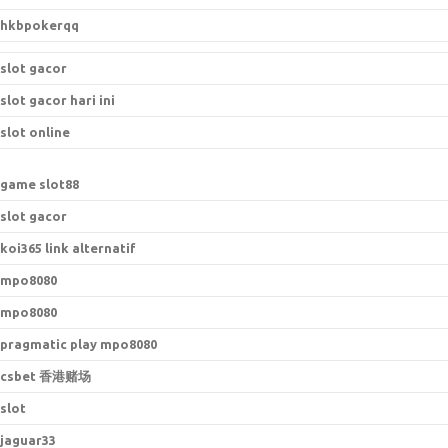
hkbpokerqq
slot gacor
slot gacor hari ini
slot online
game slot88
slot gacor
koi365 link alternatif
mpo8080
mpo8080
pragmatic play mpo8080
csbet 香港赌场
slot
jaguar33