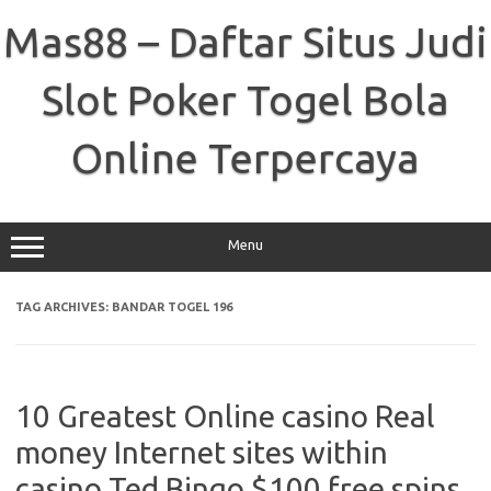
Skip
to
Mas88 – Daftar Situs Judi
content
Slot Poker Togel Bola
Online Terpercaya
Menu
TAG ARCHIVES:
BANDAR TOGEL 196
10 Greatest Online casino Real
money Internet sites within
casino Ted Bingo $100 free spins