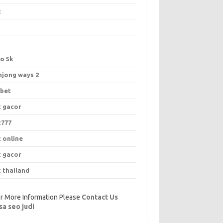
t
o 5k
jong ways 2
bet
t gacor
t777
t online
t gacor
t thailand
r More Information Please
Contact Us
sa seo judi