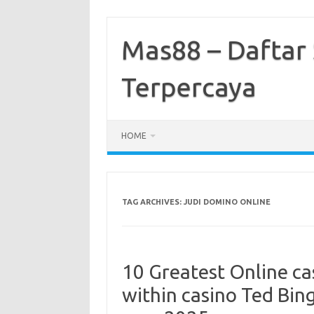
Skip
to
content
Mas88 – Daftar 
Terpercaya
HOME
TAG ARCHIVES:
JUDI DOMINO ONLINE
10 Greatest Online ca
within casino Ted Bing