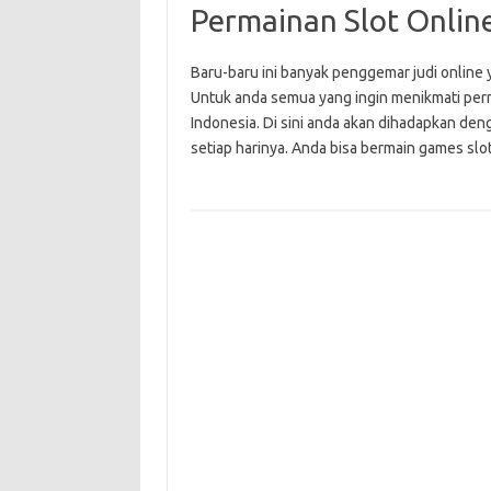
Permainan Slot Online
Baru-baru ini banyak penggemar judi online 
Untuk anda semua yang ingin menikmati perm
Indonesia. Di sini anda akan dihadapkan d
setiap harinya. Anda bisa bermain games sl