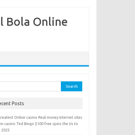
l Bola Online
rch
ecent Posts
reatest Online casino Real money Internet sites
in casino Ted Bingo $100 free spins the Us to
 2025