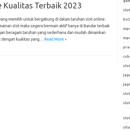
gam
 Kualitas Terbaik 2023
slo
yang memilih untuk bergabung di dalam taruhan slot online.
koi
ainan slot maka segera bermain aktif hanya di Bandar terbaik
mp
engan beragam taruhan yang sederhana dan mudah dimainkan
mp
ot dengan kualitas yang…
Read More »
pra
cs
slo
jag
jag
slo
slo
slo
sit