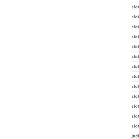
slo
slo
slo
slo
slo
slo
slo
slo
slo
slo
slo
slo
slo
jud