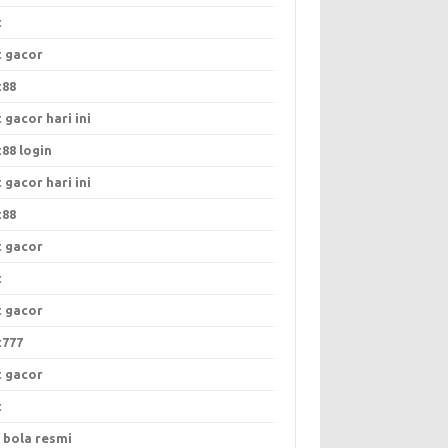
t
t gacor
t88
t gacor hari ini
t88 login
t gacor hari ini
t88
t gacor
t
t gacor
t777
t gacor
t
i bola resmi