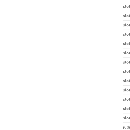
slo
slo
slo
slo
slo
slo
slo
slo
slo
slo
slo
slo
slo
jud