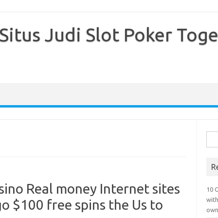
Situs Judi Slot Poker Toge
Sea
for:
R
sino Real money Internet sites
10 G
with
o $100 free spins the Us to
own