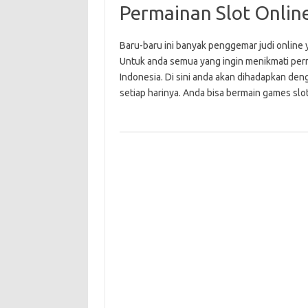
Permainan Slot Online
Baru-baru ini banyak penggemar judi online 
Untuk anda semua yang ingin menikmati perm
Indonesia. Di sini anda akan dihadapkan d
setiap harinya. Anda bisa bermain games sl