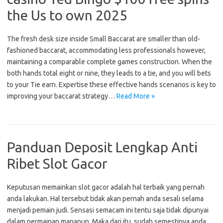
the Us to own 2025
The fresh desk size inside Small Baccarat are smaller than old-
fashioned baccarat, accommodating less professionals however,
maintaining a comparable complete games construction. When the
both hands total eight or nine, they leads to a tie, and you will bets
to your Tie earn. Expertise these effective hands scenarios is key to
improving your baccarat strategy…
Read More »
Panduan Deposit Lengkap Anti
Ribet Slot Gacor
Keputusan memainkan slot gacor adalah hal terbaik yang pernah
anda lakukan. Hal tersebut tidak akan pernah anda sesali selama
menjadi pemain judi. Sensasi semacam ini tentu saja tidak dipunyai
dalam permainan manapun. Maka dari itu, sudah semestinya anda