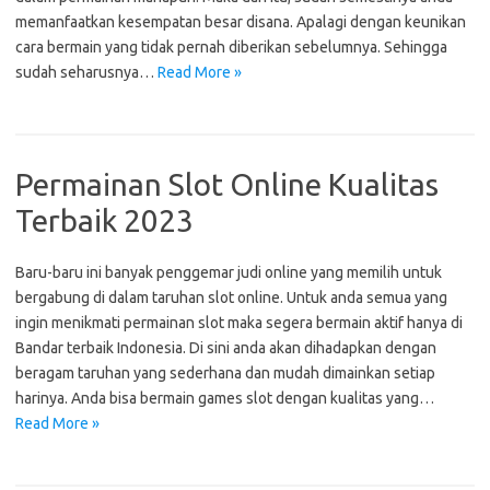
memanfaatkan kesempatan besar disana. Apalagi dengan keunikan
cara bermain yang tidak pernah diberikan sebelumnya. Sehingga
sudah seharusnya…
Read More »
Permainan Slot Online Kualitas
Terbaik 2023
Baru-baru ini banyak penggemar judi online yang memilih untuk
bergabung di dalam taruhan slot online. Untuk anda semua yang
ingin menikmati permainan slot maka segera bermain aktif hanya di
Bandar terbaik Indonesia. Di sini anda akan dihadapkan dengan
beragam taruhan yang sederhana dan mudah dimainkan setiap
harinya. Anda bisa bermain games slot dengan kualitas yang…
Read More »