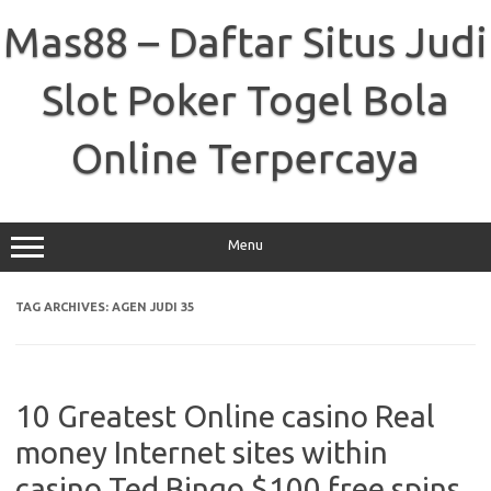
Skip
to
Mas88 – Daftar Situs Judi
content
Slot Poker Togel Bola
Online Terpercaya
Menu
TAG ARCHIVES:
AGEN JUDI 35
10 Greatest Online casino Real
money Internet sites within
casino Ted Bingo $100 free spins