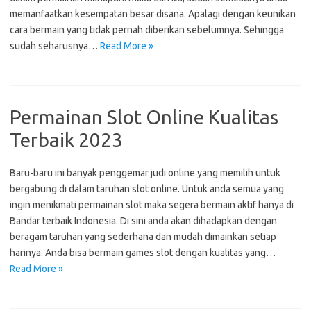
memanfaatkan kesempatan besar disana. Apalagi dengan keunikan
cara bermain yang tidak pernah diberikan sebelumnya. Sehingga
sudah seharusnya…
Read More »
Permainan Slot Online Kualitas
Terbaik 2023
Baru-baru ini banyak penggemar judi online yang memilih untuk
bergabung di dalam taruhan slot online. Untuk anda semua yang
ingin menikmati permainan slot maka segera bermain aktif hanya di
Bandar terbaik Indonesia. Di sini anda akan dihadapkan dengan
beragam taruhan yang sederhana dan mudah dimainkan setiap
harinya. Anda bisa bermain games slot dengan kualitas yang…
Read More »