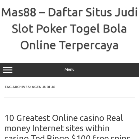
Skip
to
Mas88 – Daftar Situs Judi
content
Slot Poker Togel Bola
Online Terpercaya
Menu
TAG ARCHIVES:
AGEN JUDI 46
10 Greatest Online casino Real
money Internet sites within
casino Ted Bingo $100 free spins