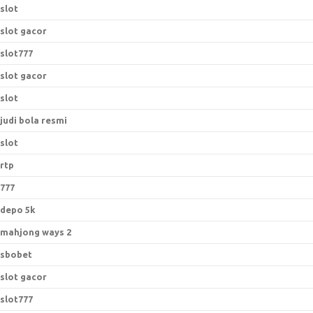
slot
slot gacor
slot777
slot gacor
slot
judi bola resmi
slot
rtp
777
depo 5k
mahjong ways 2
sbobet
slot gacor
slot777