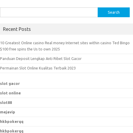
S
e
a
Recent Posts
r
c
10 Greatest Online casino Real money Internet sites within casino Ted Bingo
h
$100 free spins the Us to own 2025
f
Panduan Deposit Lengkap Anti Ribet Slot Gacor
o
r
Permainan Slot Online Kualitas Terbaik 2023
:
slot gacor
slot online
slot88
mejavip
hkbpokerqq
hkbpokerqq