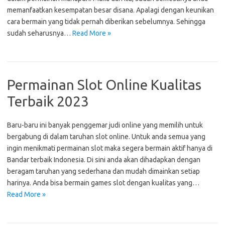
memanfaatkan kesempatan besar disana. Apalagi dengan keunikan
cara bermain yang tidak pernah diberikan sebelumnya. Sehingga
sudah seharusnya…
Read More »
Permainan Slot Online Kualitas
Terbaik 2023
Baru-baru ini banyak penggemar judi online yang memilih untuk
bergabung di dalam taruhan slot online. Untuk anda semua yang
ingin menikmati permainan slot maka segera bermain aktif hanya di
Bandar terbaik Indonesia. Di sini anda akan dihadapkan dengan
beragam taruhan yang sederhana dan mudah dimainkan setiap
harinya. Anda bisa bermain games slot dengan kualitas yang…
Read More »