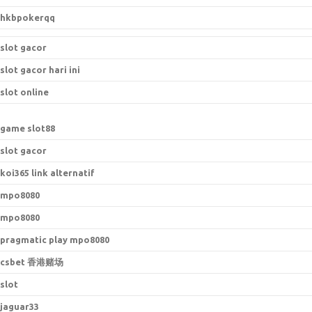
hkbpokerqq
slot gacor
slot gacor hari ini
slot online
game slot88
slot gacor
koi365 link alternatif
mpo8080
mpo8080
pragmatic play mpo8080
csbet 香港赌场
slot
jaguar33