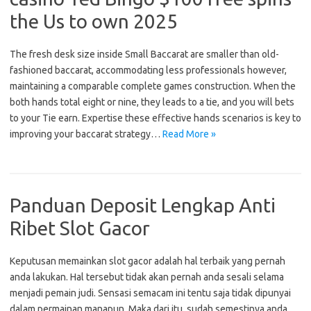
the Us to own 2025
The fresh desk size inside Small Baccarat are smaller than old-
fashioned baccarat, accommodating less professionals however,
maintaining a comparable complete games construction. When the
both hands total eight or nine, they leads to a tie, and you will bets
to your Tie earn. Expertise these effective hands scenarios is key to
improving your baccarat strategy…
Read More »
Panduan Deposit Lengkap Anti
Ribet Slot Gacor
Keputusan memainkan slot gacor adalah hal terbaik yang pernah
anda lakukan. Hal tersebut tidak akan pernah anda sesali selama
menjadi pemain judi. Sensasi semacam ini tentu saja tidak dipunyai
dalam permainan manapun. Maka dari itu, sudah semestinya anda