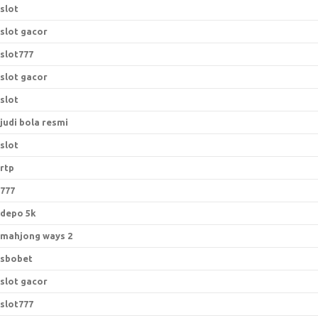
slot
slot gacor
slot777
slot gacor
slot
judi bola resmi
slot
rtp
777
depo 5k
mahjong ways 2
sbobet
slot gacor
slot777