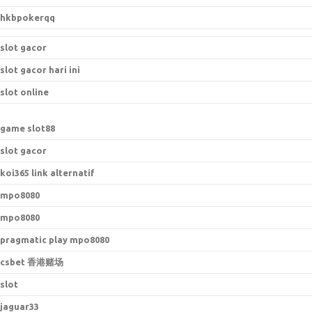
hkbpokerqq
slot gacor
slot gacor hari ini
slot online
game slot88
slot gacor
koi365 link alternatif
mpo8080
mpo8080
pragmatic play mpo8080
csbet 香港赌场
slot
jaguar33