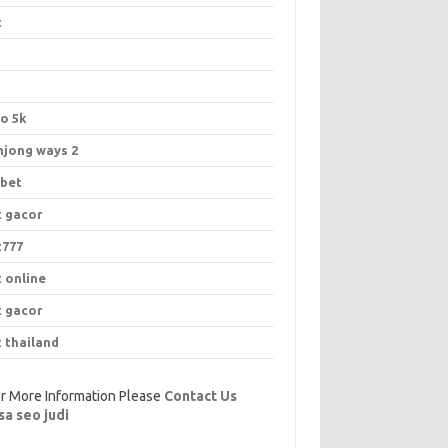
t
o 5k
jong ways 2
bet
t gacor
t777
t online
t gacor
t thailand
r More Information Please
Contact Us
sa seo judi