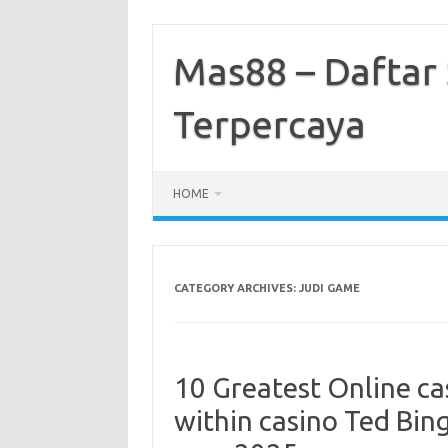
Skip
to
content
Mas88 – Daftar 
Terpercaya
HOME
CATEGORY ARCHIVES:
JUDI GAME
10 Greatest Online ca
within casino Ted Bing