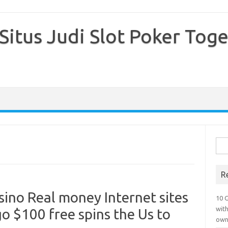
Situs Judi Slot Poker Toge
Sea
for:
R
sino Real money Internet sites
10 G
with
o $100 free spins the Us to
own