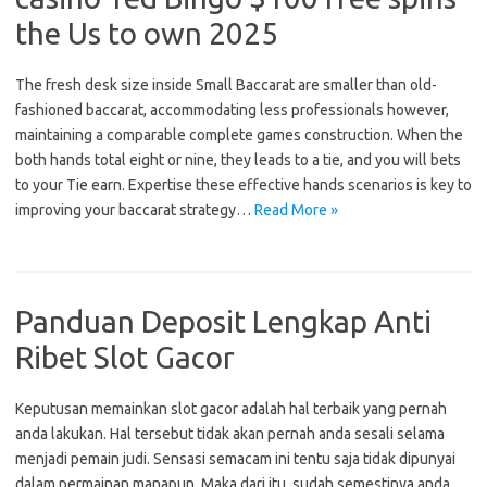
the Us to own 2025
The fresh desk size inside Small Baccarat are smaller than old-
fashioned baccarat, accommodating less professionals however,
maintaining a comparable complete games construction. When the
both hands total eight or nine, they leads to a tie, and you will bets
to your Tie earn. Expertise these effective hands scenarios is key to
improving your baccarat strategy…
Read More »
Panduan Deposit Lengkap Anti
Ribet Slot Gacor
Keputusan memainkan slot gacor adalah hal terbaik yang pernah
anda lakukan. Hal tersebut tidak akan pernah anda sesali selama
menjadi pemain judi. Sensasi semacam ini tentu saja tidak dipunyai
dalam permainan manapun. Maka dari itu, sudah semestinya anda