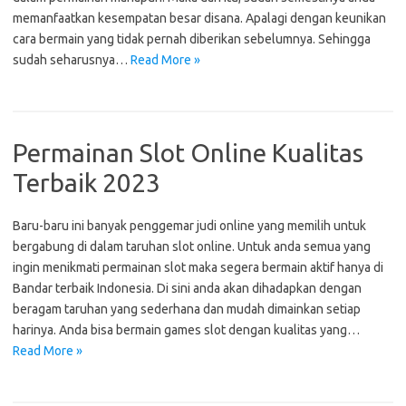
memanfaatkan kesempatan besar disana. Apalagi dengan keunikan
cara bermain yang tidak pernah diberikan sebelumnya. Sehingga
sudah seharusnya…
Read More »
Permainan Slot Online Kualitas
Terbaik 2023
Baru-baru ini banyak penggemar judi online yang memilih untuk
bergabung di dalam taruhan slot online. Untuk anda semua yang
ingin menikmati permainan slot maka segera bermain aktif hanya di
Bandar terbaik Indonesia. Di sini anda akan dihadapkan dengan
beragam taruhan yang sederhana dan mudah dimainkan setiap
harinya. Anda bisa bermain games slot dengan kualitas yang…
Read More »