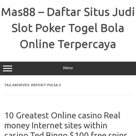
Skip
to
Mas88 – Daftar Situs Judi
content
Slot Poker Togel Bola
Online Terpercaya
Menu
TAG ARCHIVES:
DEPOSIT PULSA 2
10 Greatest Online casino Real
money Internet sites within
casino Ted Bingo $100 free spins