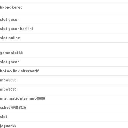
hkbpokerqq
slot gacor
slot gacor hari ini
slot online
game slot88
slot gacor
koi365 link alternatif
mpo8080
mpo8080
pragmatic play mpo8080
csbet 香港赌场
slot
jaguar33