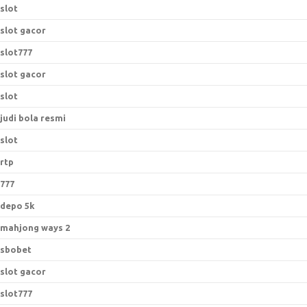
slot
slot gacor
slot777
slot gacor
slot
judi bola resmi
slot
rtp
777
depo 5k
mahjong ways 2
sbobet
slot gacor
slot777