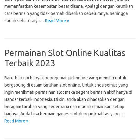
memanfaatkan kesempatan besar disana. Apalagi dengan keunikan
cara bermain yang tidak pernah diberikan sebelumnya. Sehingga
sudah seharusnya…
Read More »
Permainan Slot Online Kualitas
Terbaik 2023
Baru-baru ini banyak penggemar judi online yang memilih untuk
bergabung di dalam taruhan slot online. Untuk anda semua yang
ingin menikmati permainan slot maka segera bermain aktif hanya di
Bandar terbaik Indonesia. Di sini anda akan dihadapkan dengan
beragam taruhan yang sederhana dan mudah dimainkan setiap
harinya. Anda bisa bermain games slot dengan kualitas yang…
Read More »