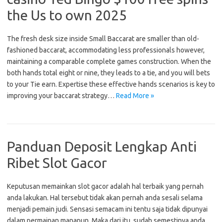
the Us to own 2025
The fresh desk size inside Small Baccarat are smaller than old-
fashioned baccarat, accommodating less professionals however,
maintaining a comparable complete games construction. When the
both hands total eight or nine, they leads to a tie, and you will bets
to your Tie earn. Expertise these effective hands scenarios is key to
improving your baccarat strategy…
Read More »
Panduan Deposit Lengkap Anti
Ribet Slot Gacor
Keputusan memainkan slot gacor adalah hal terbaik yang pernah
anda lakukan. Hal tersebut tidak akan pernah anda sesali selama
menjadi pemain judi. Sensasi semacam ini tentu saja tidak dipunyai
dalam permainan manapun. Maka dari itu, sudah semestinya anda