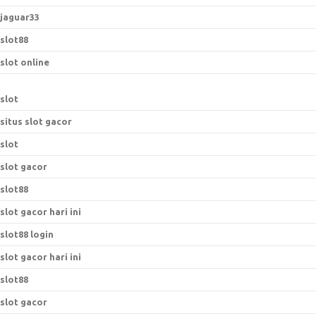
jaguar33
slot88
slot online
slot
situs slot gacor
slot
slot gacor
slot88
slot gacor hari ini
slot88 login
slot gacor hari ini
slot88
slot gacor