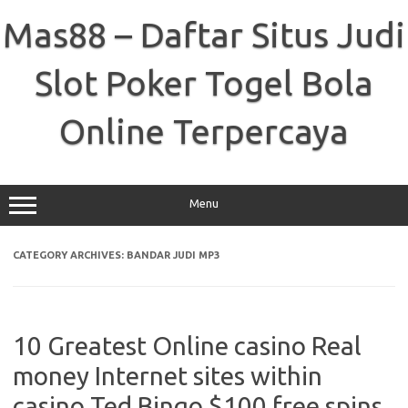
Skip
to
Mas88 – Daftar Situs Judi
content
Slot Poker Togel Bola
Online Terpercaya
Menu
CATEGORY ARCHIVES:
BANDAR JUDI MP3
10 Greatest Online casino Real
money Internet sites within
casino Ted Bingo $100 free spins