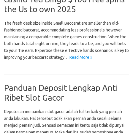
the Us to own 2025
The fresh desk size inside Small Baccarat are smaller than old-
fashioned baccarat, accommodating less professionals however,
maintaining a comparable complete games construction. When the
both hands total eight or nine, they leads to a tie, and you will bets
to your Tie earn. Expertise these effective hands scenarios is key to
improving your baccarat strategy…
Read More »
Panduan Deposit Lengkap Anti
Ribet Slot Gacor
Keputusan memainkan slot gacor adalah hal terbaik yang pernah
anda lakukan. Hal tersebut tidak akan pernah anda sesali selama
menjadi pemain judi. Sensasi semacam ini tentu saja tidak dipunyai
dalam permainan manapun. Maka dari itu, sudah semestinya anda