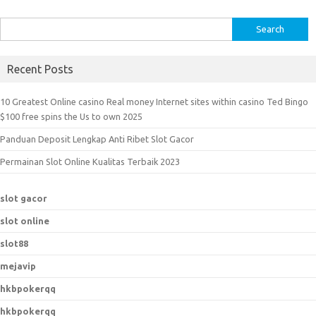
S
e
a
Recent Posts
r
c
10 Greatest Online casino Real money Internet sites within casino Ted Bingo
h
$100 free spins the Us to own 2025
f
Panduan Deposit Lengkap Anti Ribet Slot Gacor
o
r
Permainan Slot Online Kualitas Terbaik 2023
:
slot gacor
slot online
slot88
mejavip
hkbpokerqq
hkbpokerqq