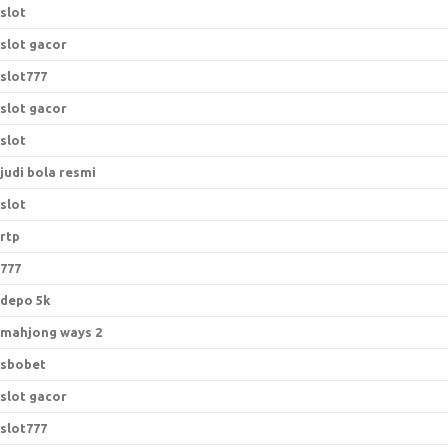
slot
slot gacor
slot777
slot gacor
slot
judi bola resmi
slot
rtp
777
depo 5k
mahjong ways 2
sbobet
slot gacor
slot777