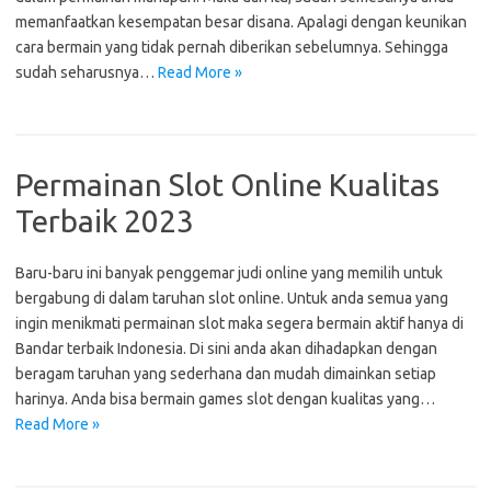
memanfaatkan kesempatan besar disana. Apalagi dengan keunikan
cara bermain yang tidak pernah diberikan sebelumnya. Sehingga
sudah seharusnya…
Read More »
Permainan Slot Online Kualitas
Terbaik 2023
Baru-baru ini banyak penggemar judi online yang memilih untuk
bergabung di dalam taruhan slot online. Untuk anda semua yang
ingin menikmati permainan slot maka segera bermain aktif hanya di
Bandar terbaik Indonesia. Di sini anda akan dihadapkan dengan
beragam taruhan yang sederhana dan mudah dimainkan setiap
harinya. Anda bisa bermain games slot dengan kualitas yang…
Read More »