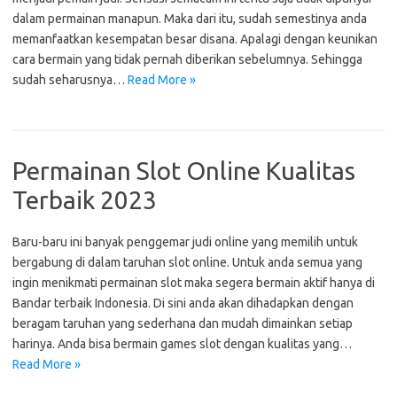
dalam permainan manapun. Maka dari itu, sudah semestinya anda
memanfaatkan kesempatan besar disana. Apalagi dengan keunikan
cara bermain yang tidak pernah diberikan sebelumnya. Sehingga
sudah seharusnya…
Read More »
Permainan Slot Online Kualitas
Terbaik 2023
Baru-baru ini banyak penggemar judi online yang memilih untuk
bergabung di dalam taruhan slot online. Untuk anda semua yang
ingin menikmati permainan slot maka segera bermain aktif hanya di
Bandar terbaik Indonesia. Di sini anda akan dihadapkan dengan
beragam taruhan yang sederhana dan mudah dimainkan setiap
harinya. Anda bisa bermain games slot dengan kualitas yang…
Read More »