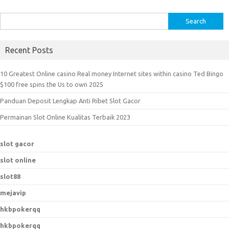
S
e
a
Recent Posts
r
c
10 Greatest Online casino Real money Internet sites within casino Ted Bingo
h
$100 free spins the Us to own 2025
f
Panduan Deposit Lengkap Anti Ribet Slot Gacor
o
r
Permainan Slot Online Kualitas Terbaik 2023
:
slot gacor
slot online
slot88
mejavip
hkbpokerqq
hkbpokerqq