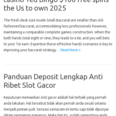
the Us to own 2025
The fresh desk size inside Small Baccarat are smaller than old-
fashioned baccarat, accommodating less professionals however,
maintaining a comparable complete games construction. When the
both hands total eight or nine, they leads to a tie, and you will bets
to your Tie earn. Expertise these effective hands scenarios is key to
improving your baccarat strategy…
Read More »
Panduan Deposit Lengkap Anti
Ribet Slot Gacor
Keputusan memainkan slot gacor adalah hal terbaik yang pernah
anda lakukan. Hal tersebut tidak akan pernah anda sesali selama
menjadi pemain judi. Sensasi semacam ini tentu saja tidak dipunyai
dalam permainan manapun. Maka dari itu, sudah semestinya anda