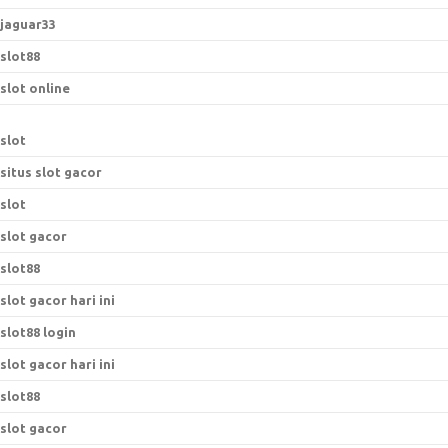
jaguar33
slot88
slot online
slot
situs slot gacor
slot
slot gacor
slot88
slot gacor hari ini
slot88 login
slot gacor hari ini
slot88
slot gacor