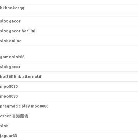
hkbpokerqq
slot gacor
slot gacor hari ini
slot online
game slot88
slot gacor
koi365 link alternatif
mpo8080
mpo8080
pragmatic play mpo8080
csbet 香港赌场
slot
jaguar33