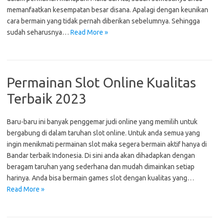
memanfaatkan kesempatan besar disana. Apalagi dengan keunikan
cara bermain yang tidak pernah diberikan sebelumnya. Sehingga
sudah seharusnya…
Read More »
Permainan Slot Online Kualitas
Terbaik 2023
Baru-baru ini banyak penggemar judi online yang memilih untuk
bergabung di dalam taruhan slot online. Untuk anda semua yang
ingin menikmati permainan slot maka segera bermain aktif hanya di
Bandar terbaik Indonesia. Di sini anda akan dihadapkan dengan
beragam taruhan yang sederhana dan mudah dimainkan setiap
harinya. Anda bisa bermain games slot dengan kualitas yang…
Read More »