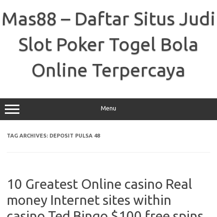
Skip
to
Mas88 – Daftar Situs Judi
content
Slot Poker Togel Bola
Online Terpercaya
Menu
TAG ARCHIVES:
DEPOSIT PULSA 48
10 Greatest Online casino Real
money Internet sites within
casino Ted Bingo $100 free spins