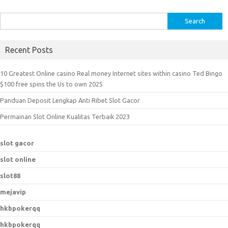
S
e
a
Recent Posts
r
c
10 Greatest Online casino Real money Internet sites within casino Ted Bingo
h
$100 free spins the Us to own 2025
f
Panduan Deposit Lengkap Anti Ribet Slot Gacor
o
r
Permainan Slot Online Kualitas Terbaik 2023
:
slot gacor
slot online
slot88
mejavip
hkbpokerqq
hkbpokerqq