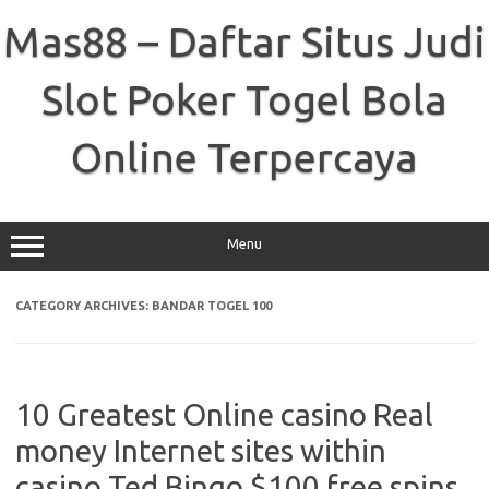
Skip
to
Mas88 – Daftar Situs Judi
content
Slot Poker Togel Bola
Online Terpercaya
Menu
CATEGORY ARCHIVES:
BANDAR TOGEL 100
10 Greatest Online casino Real
money Internet sites within
casino Ted Bingo $100 free spins