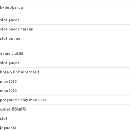
hkbpokerqq
slot gacor
slot gacor hari ini
slot online
game slot88
slot gacor
koi365 link alternatif
mpo8080
mpo8080
pragmatic play mpo8080
csbet 香港赌场
slot
jaguar33