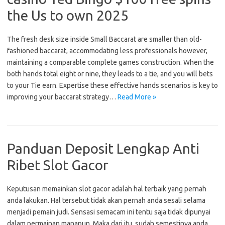
the Us to own 2025
The fresh desk size inside Small Baccarat are smaller than old-
fashioned baccarat, accommodating less professionals however,
maintaining a comparable complete games construction. When the
both hands total eight or nine, they leads to a tie, and you will bets
to your Tie earn. Expertise these effective hands scenarios is key to
improving your baccarat strategy…
Read More »
Panduan Deposit Lengkap Anti
Ribet Slot Gacor
Keputusan memainkan slot gacor adalah hal terbaik yang pernah
anda lakukan. Hal tersebut tidak akan pernah anda sesali selama
menjadi pemain judi. Sensasi semacam ini tentu saja tidak dipunyai
dalam permainan manapun. Maka dari itu, sudah semestinya anda