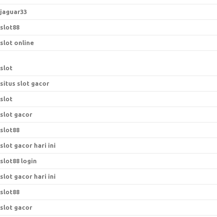
jaguar33
slot88
slot online
slot
situs slot gacor
slot
slot gacor
slot88
slot gacor hari ini
slot88 login
slot gacor hari ini
slot88
slot gacor