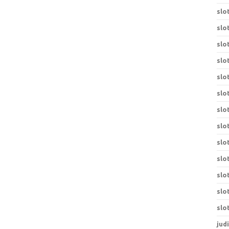
slo
slo
slo
slo
slo
slo
slo
slo
slo
slo
slo
slo
slo
jud