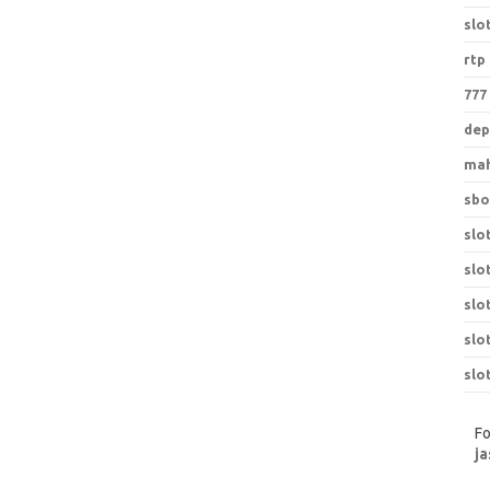
slo
rtp
777
dep
mah
sbo
slo
slo
slo
slo
slo
Fo
ja