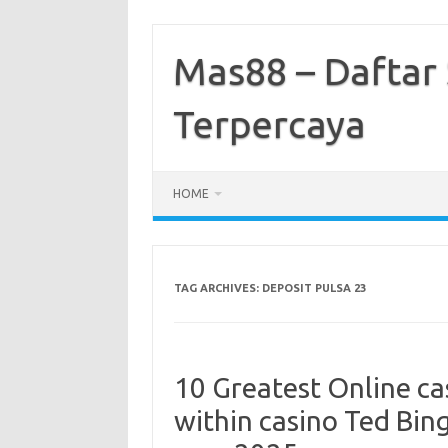
Skip
to
content
Mas88 – Daftar 
Terpercaya
HOME
TAG ARCHIVES:
DEPOSIT PULSA 23
10 Greatest Online ca
within casino Ted Bing