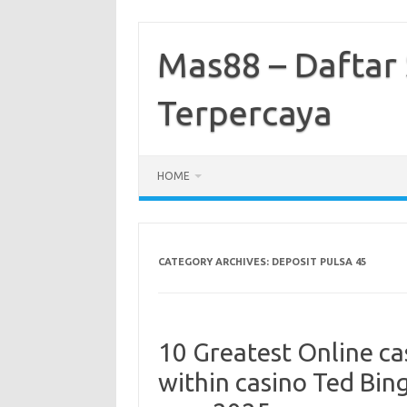
Skip
to
content
Mas88 – Daftar 
Terpercaya
HOME
CATEGORY ARCHIVES:
DEPOSIT PULSA 45
10 Greatest Online ca
within casino Ted Bing