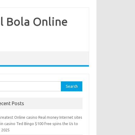
l Bola Online
rch
ecent Posts
reatest Online casino Real money Internet sites
in casino Ted Bingo $100 free spins the Us to
 2025