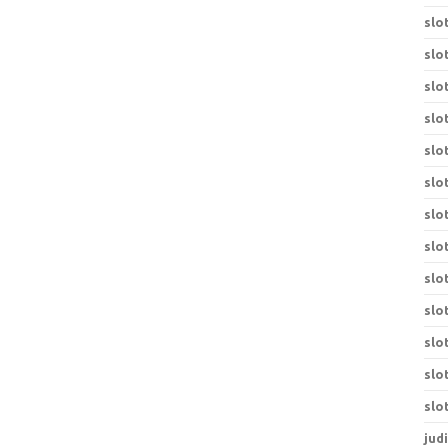
slo
slo
slo
slo
slo
slo
slo
slo
slo
slo
slo
slo
slo
jud