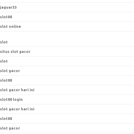
jaguar33
slot88
slot online
slot
situs slot gacor
slot
slot gacor
slot88
slot gacor hari ini
slot88 login
slot gacor hari ini
slot88
slot gacor