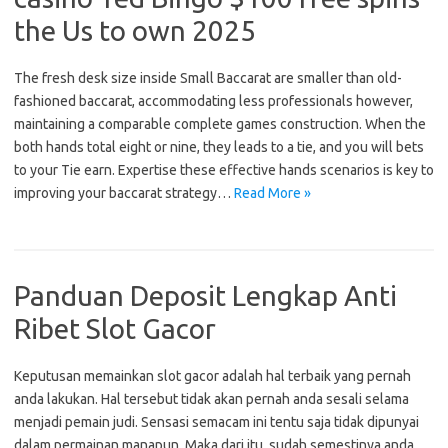
the Us to own 2025
The fresh desk size inside Small Baccarat are smaller than old-
fashioned baccarat, accommodating less professionals however,
maintaining a comparable complete games construction. When the
both hands total eight or nine, they leads to a tie, and you will bets
to your Tie earn. Expertise these effective hands scenarios is key to
improving your baccarat strategy…
Read More »
Panduan Deposit Lengkap Anti
Ribet Slot Gacor
Keputusan memainkan slot gacor adalah hal terbaik yang pernah
anda lakukan. Hal tersebut tidak akan pernah anda sesali selama
menjadi pemain judi. Sensasi semacam ini tentu saja tidak dipunyai
dalam permainan manapun. Maka dari itu, sudah semestinya anda