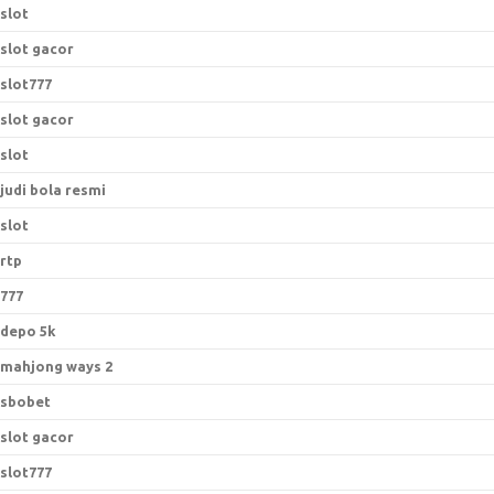
slot
slot gacor
slot777
slot gacor
slot
judi bola resmi
slot
rtp
777
depo 5k
mahjong ways 2
sbobet
slot gacor
slot777