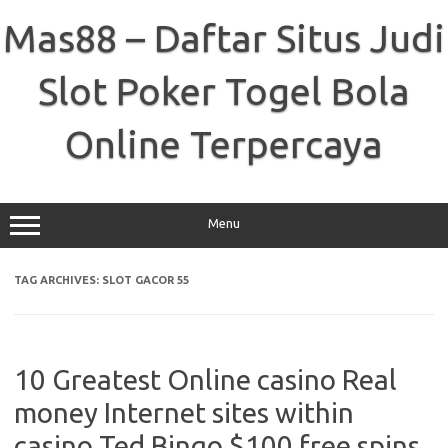
Skip
to
Mas88 – Daftar Situs Judi
content
Slot Poker Togel Bola
Online Terpercaya
Menu
TAG ARCHIVES:
SLOT GACOR 55
10 Greatest Online casino Real
money Internet sites within
casino Ted Bingo $100 free spins