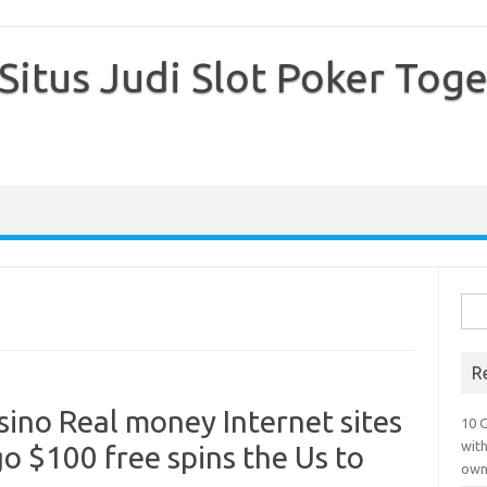
Situs Judi Slot Poker Toge
Sea
for:
R
sino Real money Internet sites
10 G
with
o $100 free spins the Us to
own