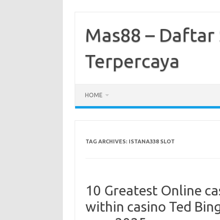
Skip
to
content
Mas88 – Daftar 
Terpercaya
HOME
TAG ARCHIVES:
ISTANA338 SLOT
10 Greatest Online ca
within casino Ted Bing