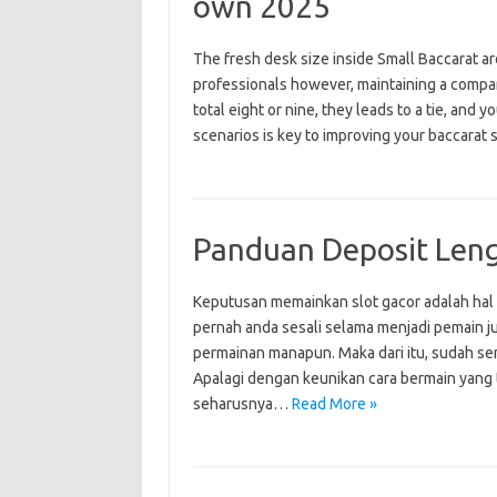
own 2025
The fresh desk size inside Small Baccarat a
professionals however, maintaining a comp
total eight or nine, they leads to a tie, and 
scenarios is key to improving your baccarat
Panduan Deposit Leng
Keputusan memainkan slot gacor adalah hal t
pernah anda sesali selama menjadi pemain ju
permainan manapun. Maka dari itu, sudah s
Apalagi dengan keunikan cara bermain yang 
seharusnya…
Read More »