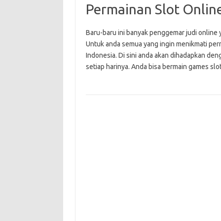
Permainan Slot Online
Baru-baru ini banyak penggemar judi online 
Untuk anda semua yang ingin menikmati perm
Indonesia. Di sini anda akan dihadapkan d
setiap harinya. Anda bisa bermain games sl