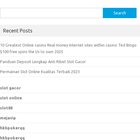
S
e
a
Recent Posts
r
c
10 Greatest Online casino Real money Internet sites within casino Ted Bingo
h
$100 free spins the Us to own 2025
f
Panduan Deposit Lengkap Anti Ribet Slot Gacor
o
r
Permainan Slot Online Kualitas Terbaik 2023
:
slot gacor
slot online
slot88
mejavip
hkbpokerqq
hkbpokerqq