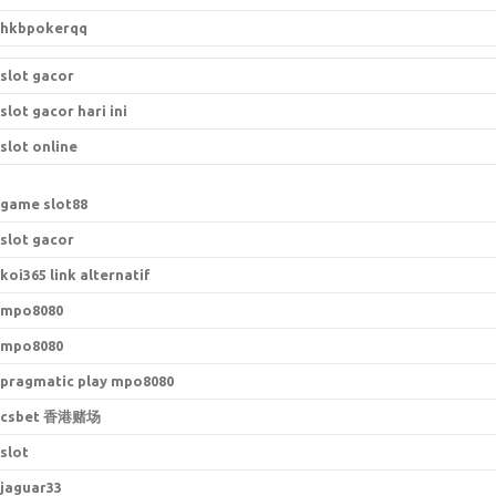
hkbpokerqq
slot gacor
slot gacor hari ini
slot online
game slot88
slot gacor
koi365 link alternatif
mpo8080
mpo8080
pragmatic play mpo8080
csbet 香港赌场
slot
jaguar33