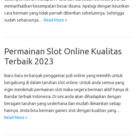
memanfaatkan kesempatan besar disana. Apalagi dengan keunikan
cara bermain yang tidak pernah diberikan sebelumnya. Sehingga
sudah seharusnya…
Read More »
Permainan Slot Online Kualitas
Terbaik 2023
Baru-baru ini banyak penggemar judi online yang memilih untuk
bergabung di dalam taruhan slot online. Untuk anda semua yang
ingin menikmati permainan slot maka segera bermain aktif hanya di
Bandar terbaik Indonesia. Di sini anda akan dihadapkan dengan
beragam taruhan yang sederhana dan mudah dimainkan setiap
harinya. Anda bisa bermain games slot dengan kualitas yang…
Read More »