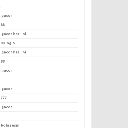
t
t gacor
t88
t gacor hari ini
t88 login
t gacor hari ini
t88
t gacor
t
t gacor
t777
t gacor
t
i bola resmi