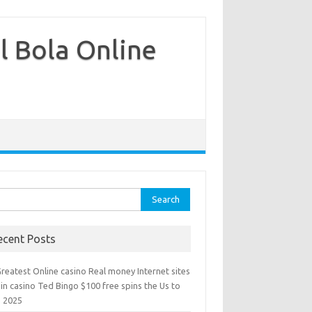
l Bola Online
rch
ecent Posts
reatest Online casino Real money Internet sites
in casino Ted Bingo $100 free spins the Us to
 2025