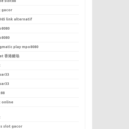
e slot88
t gacor
365 link alternatif
o8080
o8080
gmatic play mpo8080
bet 香港赌场
t
uar33
uar33
t88
t online
t
us slot gacor