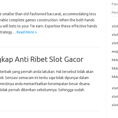
Pan
Per
re smaller than old-fashioned baccarat, accommodating less
arable complete games construction. When the both hands
you will bets to your Tie earn. Expertise these effective hands
slo
 strategy…
Read More »
slo
slo
mej
kap Anti Ribet Slot Gacor
hk
hk
erbaik yang pernah anda lakukan. Hal tersebut tidak akan
hk
di. Sensasi semacam ini tentu saja tidak dipunyai dalam
emestinya anda memanfaatkan kesempatan besar disana.
slo
tidak pernah diberikan sebelumnya. Sehingga sudah
slo
slo