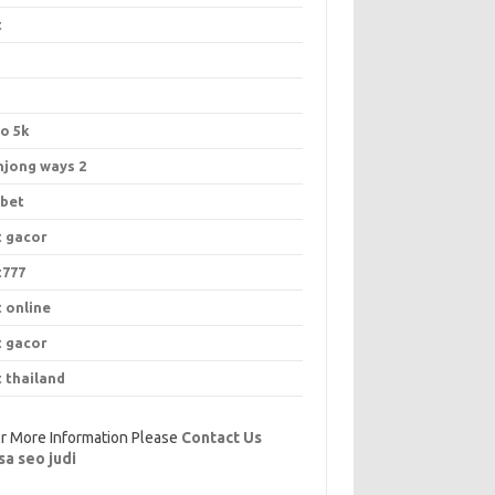
t
o 5k
jong ways 2
bet
t gacor
t777
t online
t gacor
t thailand
r More Information Please
Contact Us
sa seo judi