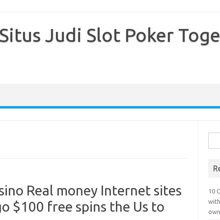
Situs Judi Slot Poker Toge
Sea
for:
R
sino Real money Internet sites
10 G
with
o $100 free spins the Us to
own