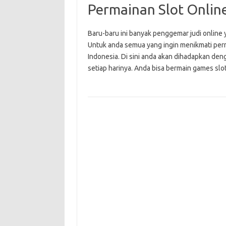
Permainan Slot Online
Baru-baru ini banyak penggemar judi online 
Untuk anda semua yang ingin menikmati perm
Indonesia. Di sini anda akan dihadapkan d
setiap harinya. Anda bisa bermain games sl