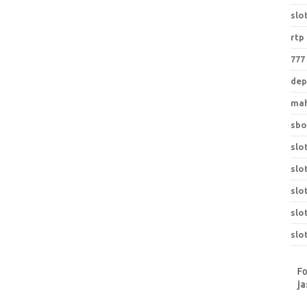
slo
rtp
777
dep
mah
sbo
slo
slo
slo
slo
slo
Fo
ja