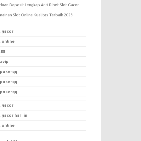
duan Deposit Lengkap Anti Ribet Slot Gacor
mainan Slot Online Kualitas Terbaik 2023
t gacor
t online
t88
avip
bpokerqq
bpokerqq
bpokerqq
t gacor
t gacor hari ini
t online