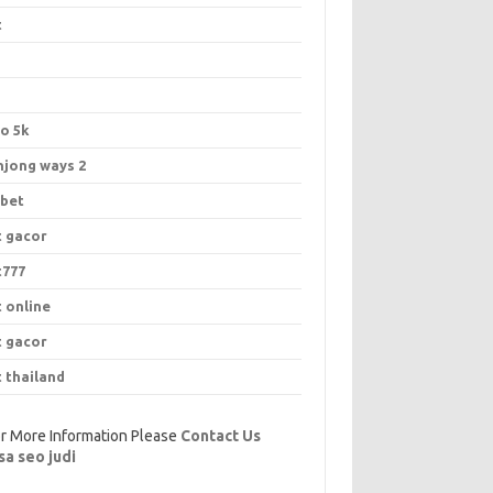
t
o 5k
jong ways 2
bet
t gacor
t777
t online
t gacor
t thailand
r More Information Please
Contact Us
sa seo judi