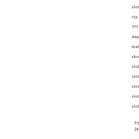
slo
rtp
777
dep
mah
sbo
slo
slo
slo
slo
slo
Fo
ja