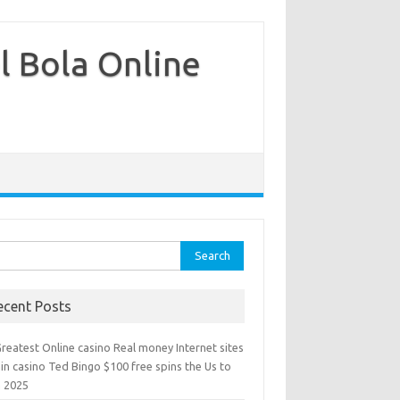
l Bola Online
rch
ecent Posts
reatest Online casino Real money Internet sites
in casino Ted Bingo $100 free spins the Us to
 2025