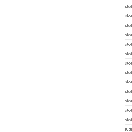
slo
slo
slo
slo
slo
slo
slo
slo
slo
slo
slo
slo
slo
jud