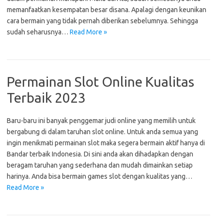
memanfaatkan kesempatan besar disana. Apalagi dengan keunikan
cara bermain yang tidak pernah diberikan sebelumnya. Sehingga
sudah seharusnya…
Read More »
Permainan Slot Online Kualitas
Terbaik 2023
Baru-baru ini banyak penggemar judi online yang memilih untuk
bergabung di dalam taruhan slot online. Untuk anda semua yang
ingin menikmati permainan slot maka segera bermain aktif hanya di
Bandar terbaik Indonesia. Di sini anda akan dihadapkan dengan
beragam taruhan yang sederhana dan mudah dimainkan setiap
harinya. Anda bisa bermain games slot dengan kualitas yang…
Read More »