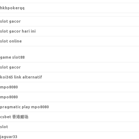
hkbpokerqq
slot gacor
slot gacor hari ini
slot online
game slot88
slot gacor
koi365 link alternatif
mpo8080
mpo8080
pragmatic play mpo8080
csbet 香港赌场
slot
jaguar33