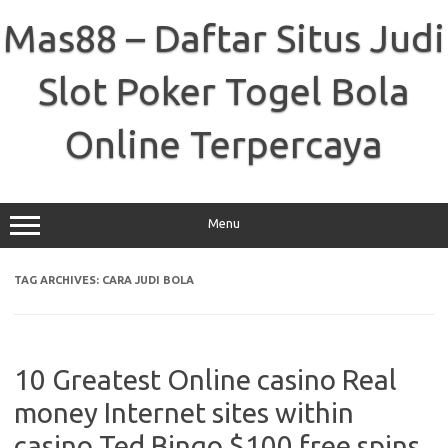
Skip
to
Mas88 – Daftar Situs Judi
content
Slot Poker Togel Bola
Online Terpercaya
Menu
TAG ARCHIVES:
CARA JUDI BOLA
10 Greatest Online casino Real
money Internet sites within
casino Ted Bingo $100 free spins