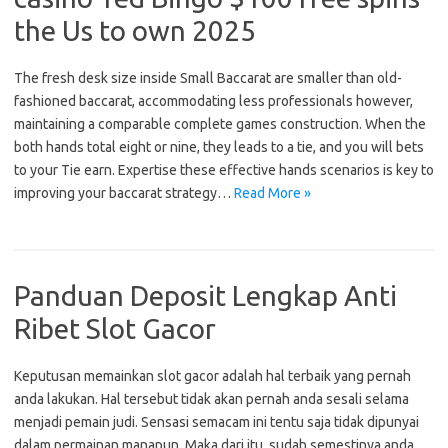
the Us to own 2025
The fresh desk size inside Small Baccarat are smaller than old-
fashioned baccarat, accommodating less professionals however,
maintaining a comparable complete games construction. When the
both hands total eight or nine, they leads to a tie, and you will bets
to your Tie earn. Expertise these effective hands scenarios is key to
improving your baccarat strategy…
Read More »
Panduan Deposit Lengkap Anti
Ribet Slot Gacor
Keputusan memainkan slot gacor adalah hal terbaik yang pernah
anda lakukan. Hal tersebut tidak akan pernah anda sesali selama
menjadi pemain judi. Sensasi semacam ini tentu saja tidak dipunyai
dalam permainan manapun. Maka dari itu, sudah semestinya anda