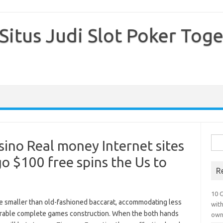
Situs Judi Slot Poker Toge
Sea
sino Real money Internet sites
for:
o $100 free spins the Us to
R
10 G
re smaller than old-fashioned baccarat, accommodating less
with
arable complete games construction. When the both hands
own