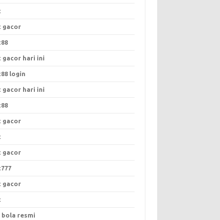
t
t gacor
t88
t gacor hari ini
t88 login
t gacor hari ini
t88
t gacor
t
t gacor
t777
t gacor
t
i bola resmi