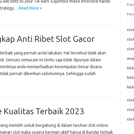
you will bets to your Tie earn. Expertise these effective hands
Pan
 strategy…
Read More »
Per
slo
kap Anti Ribet Slot Gacor
slo
slo
erbaik yang pernah anda lakukan. Hal tersebut tidak akan
mej
di. Sensasi semacam ini tentu saja tidak dipunyai dalam
emestinya anda memanfaatkan kesempatan besar disana.
hk
tidak pernah diberikan sebelumnya. Sehingga sudah
hk
hk
slo
 Kualitas Terbaik 2023
slo
slo
yang memilih untuk bergabung di dalam taruhan slot online.
ainan slot maka segera bermain aktif hanya di Bandar terbaik