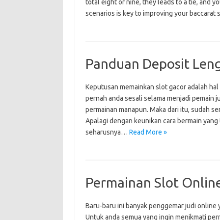
total eight or nine, they leads to a tie, and 
scenarios is key to improving your baccarat
Panduan Deposit Leng
Keputusan memainkan slot gacor adalah hal t
pernah anda sesali selama menjadi pemain ju
permainan manapun. Maka dari itu, sudah s
Apalagi dengan keunikan cara bermain yang 
seharusnya…
Read More »
Permainan Slot Online
Baru-baru ini banyak penggemar judi online 
Untuk anda semua yang ingin menikmati perm