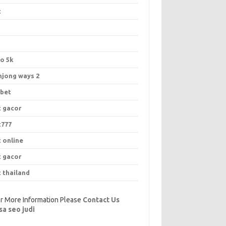
t
o 5k
jong ways 2
bet
t gacor
t777
t online
t gacor
t thailand
r More Information Please
Contact Us
sa seo judi