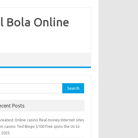
l Bola Online
rch
ecent Posts
reatest Online casino Real money Internet sites
in casino Ted Bingo $100 free spins the Us to
 2025