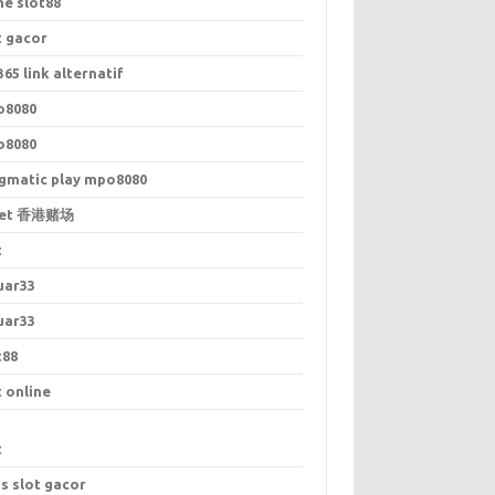
e slot88
t gacor
365 link alternatif
o8080
o8080
gmatic play mpo8080
bet 香港赌场
t
uar33
uar33
t88
t online
t
us slot gacor