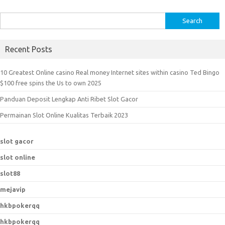
S
e
a
Recent Posts
r
c
10 Greatest Online casino Real money Internet sites within casino Ted Bingo
h
$100 free spins the Us to own 2025
f
Panduan Deposit Lengkap Anti Ribet Slot Gacor
o
r
Permainan Slot Online Kualitas Terbaik 2023
:
slot gacor
slot online
slot88
mejavip
hkbpokerqq
hkbpokerqq