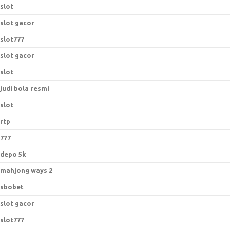
slot
slot gacor
slot777
slot gacor
slot
judi bola resmi
slot
rtp
777
depo 5k
mahjong ways 2
sbobet
slot gacor
slot777