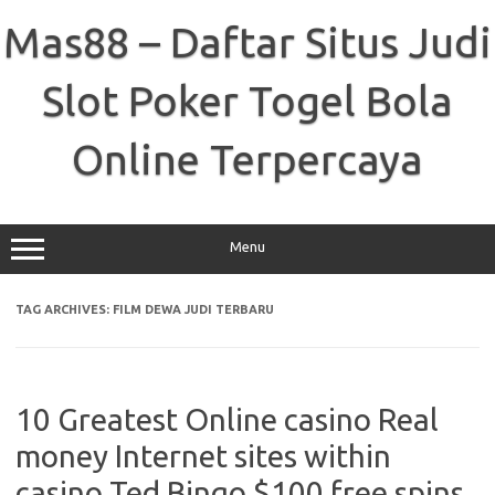
Skip
to
Mas88 – Daftar Situs Judi
content
Slot Poker Togel Bola
Online Terpercaya
Menu
TAG ARCHIVES:
FILM DEWA JUDI TERBARU
10 Greatest Online casino Real
money Internet sites within
casino Ted Bingo $100 free spins