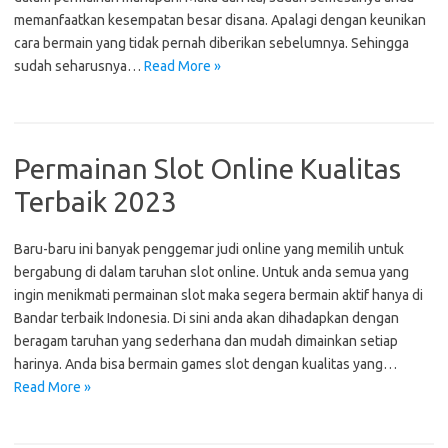
memanfaatkan kesempatan besar disana. Apalagi dengan keunikan
cara bermain yang tidak pernah diberikan sebelumnya. Sehingga
sudah seharusnya…
Read More »
Permainan Slot Online Kualitas
Terbaik 2023
Baru-baru ini banyak penggemar judi online yang memilih untuk
bergabung di dalam taruhan slot online. Untuk anda semua yang
ingin menikmati permainan slot maka segera bermain aktif hanya di
Bandar terbaik Indonesia. Di sini anda akan dihadapkan dengan
beragam taruhan yang sederhana dan mudah dimainkan setiap
harinya. Anda bisa bermain games slot dengan kualitas yang…
Read More »