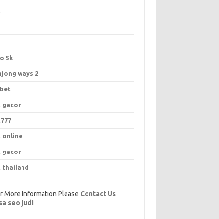
t
o 5k
jong ways 2
bet
t gacor
t777
t online
t gacor
t thailand
r More Information Please
Contact Us
sa seo judi