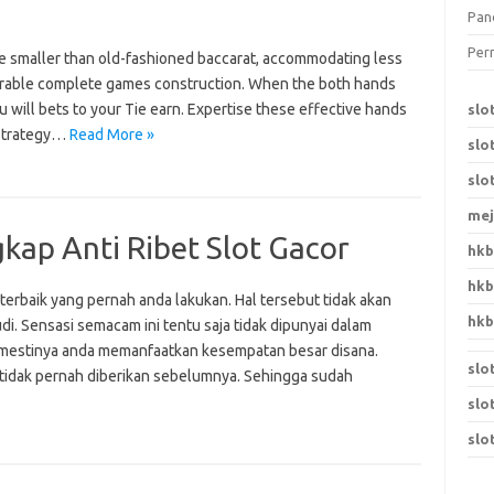
Pan
Per
re smaller than old-fashioned baccarat, accommodating less
arable complete games construction. When the both hands
you will bets to your Tie earn. Expertise these effective hands
slo
 strategy…
Read More »
slo
slo
mej
kap Anti Ribet Slot Gacor
hk
hk
erbaik yang pernah anda lakukan. Hal tersebut tidak akan
hk
di. Sensasi semacam ini tentu saja tidak dipunyai dalam
emestinya anda memanfaatkan kesempatan besar disana.
slo
tidak pernah diberikan sebelumnya. Sehingga sudah
slo
slo