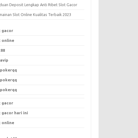
duan Deposit Lengkap Anti Ribet Slot Gacor
mainan Slot Online Kualitas Terbaik 2023
t gacor
t online
t88
avip
bpokerqq
bpokerqq
bpokerqq
t gacor
t gacor hari ini
t online