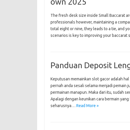
own 2025
The fresh desk size inside Small Baccarat a
professionals however, maintaining a comp
total eight or nine, they leads to a tie, and 
scenarios is key to improving your baccarat
Panduan Deposit Leng
Keputusan memainkan slot gacor adalah hal t
pernah anda sesali selama menjadi pemain ju
permainan manapun. Maka dari itu, sudah s
Apalagi dengan keunikan cara bermain yang 
seharusnya…
Read More »