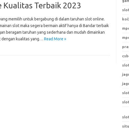
gam
 Kualitas Terbaik 2023
slo
yang memilih untuk bergabung di dalam taruhan slot online.
koi
ainan slot maka segera bermain aktif hanya di Bandar terbaik
mp
engan beragam taruhan yang sederhana dan mudah dimainkan
mp
ot dengan kualitas yang…
Read More »
pra
cs
slo
jag
jag
slo
slo
slo
sit