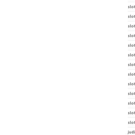
slo
slo
slo
slo
slo
slo
slo
slo
slo
slo
slo
slo
slo
jud