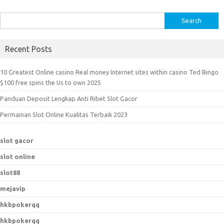
S
e
a
Recent Posts
r
c
10 Greatest Online casino Real money Internet sites within casino Ted Bingo
h
$100 free spins the Us to own 2025
f
Panduan Deposit Lengkap Anti Ribet Slot Gacor
o
r
Permainan Slot Online Kualitas Terbaik 2023
:
slot gacor
slot online
slot88
mejavip
hkbpokerqq
hkbpokerqq