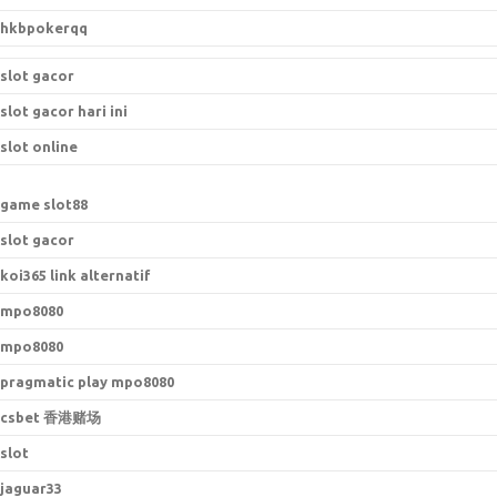
hkbpokerqq
slot gacor
slot gacor hari ini
slot online
game slot88
slot gacor
koi365 link alternatif
mpo8080
mpo8080
pragmatic play mpo8080
csbet 香港赌场
slot
jaguar33