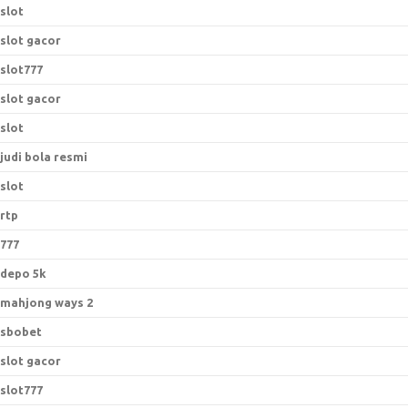
slot
slot gacor
slot777
slot gacor
slot
judi bola resmi
slot
rtp
777
depo 5k
mahjong ways 2
sbobet
slot gacor
slot777